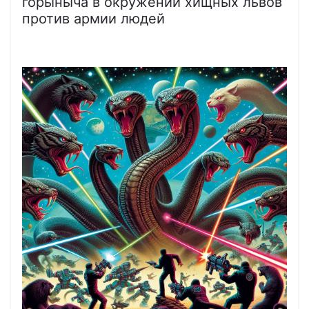
горыныча в окружении хищных львов
против армии людей