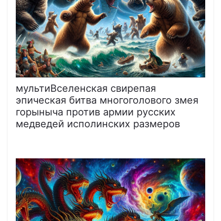
мультиВселенская свирепая
эпическая битва многоголового змея
горыныча против армии русских
медведей исполинских размеров