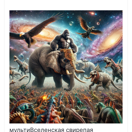
мультиВселенская свирепая