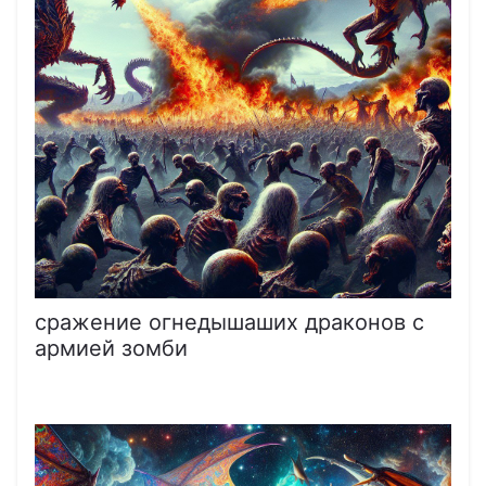
сражение огнедышаших драконов с
армией зомби