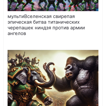
мультиВселенская свирепая
эпическая битва титанических
черепашек ниндзя против армии
ангелов