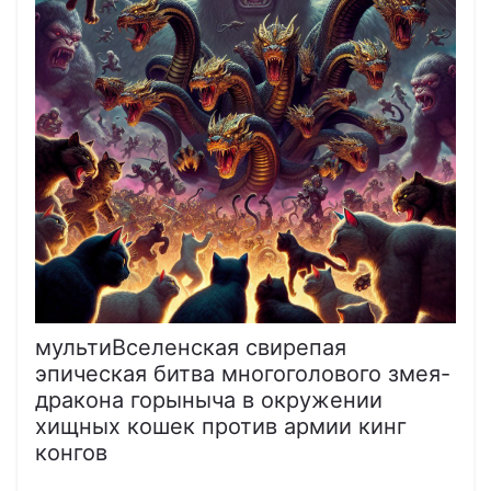
мультиВселенская свирепая
эпическая битва многоголового змея-
дракона горыныча в окружении
хищных кошек против армии кинг
конгов