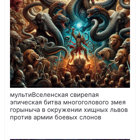
мультиВселенская свирепая
эпическая битва многоголового змея
горыныча в окружении хищных львов
против армии боевых слонов