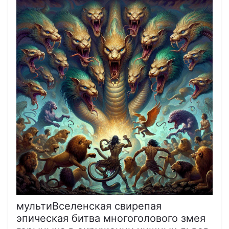
мультиВселенская свирепая
эпическая битва многоголового змея