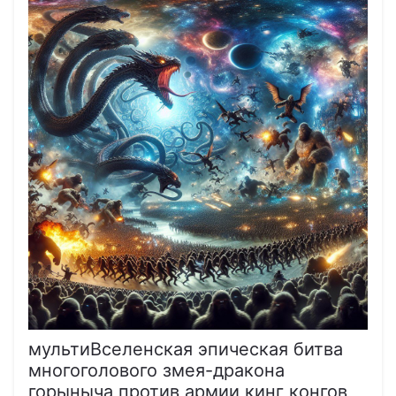
мультиВселенская эпическая битва
многоголового змея-дракона
горыныча против армии кинг конгов