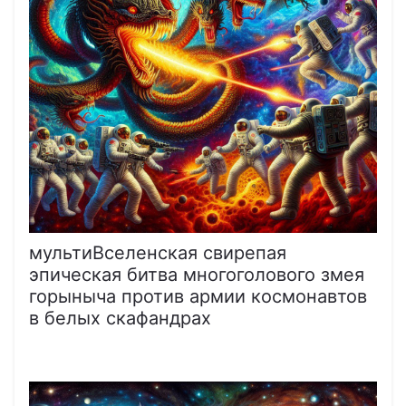
мультиВселенская свирепая
эпическая битва многоголового змея
горыныча против армии космонавтов
в белых скафандрах