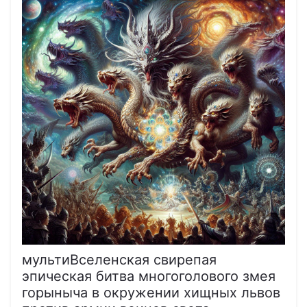
мультиВселенская свирепая
эпическая битва многоголового змея
горыныча в окружении хищных львов