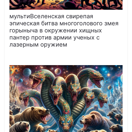
мультиВселенская свирепая
эпическая битва многоголового змея
горыныча в окружении хищных
пантер против армии ученых с
лазерным оружием