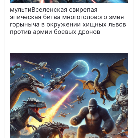
мультиВселенская свирепая
эпическая битва многоголового змея
горыныча в окружении хищных львов
против армии боевых дронов