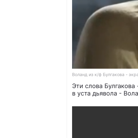
Воланд из к/ф Булгакова - эк
Эти слова Булгакова
в уста дьявола - Вол