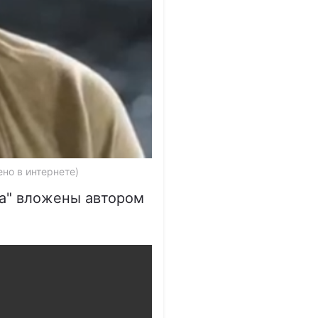
но в интернете)
та" вложены автором