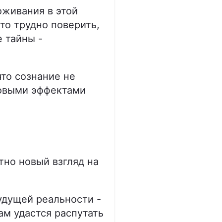
оживания в этой
это трудно поверить,
 тайны -
то сознание не
товыми эффектами
тно новый взгляд на
удущей реальности -
ам удастся распутать