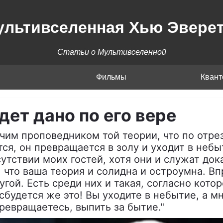
ультивселенная Хью Эверет
Статьи о Мультивселенной
Фильмы
Кван
ет дано по его вере
ячим проповедником той теории, что по отре
ся, он превращается в золу и уходит в небы
сутствии моих гостей, хотя они и служат до
, что ваша теория и солидна и остроумна. Вп
угой. Есть среди них и такая, согласно кот
 сбудется же это! Вы уходите в небытие, а м
ревращаетесь, выпить за бытие."