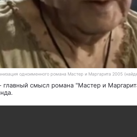
ранизация одноименного романа Мастер и Маргарита 2005 (найде
 - главный смысл романа "Мастер и Маргари
анда.