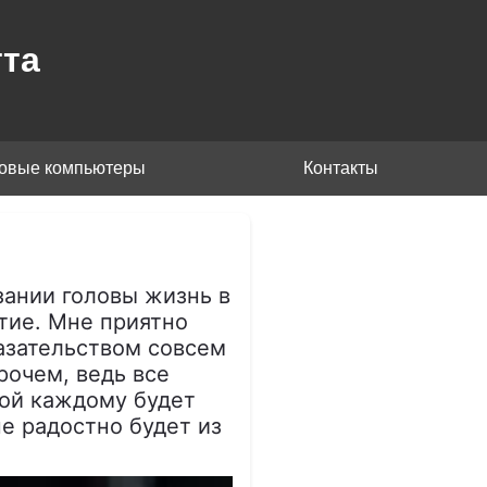
та
товые компьютеры
Контакты
зании головы жизнь в
тие. Мне приятно
казательством совсем
рочем, ведь все
орой каждому будет
не радостно будет из