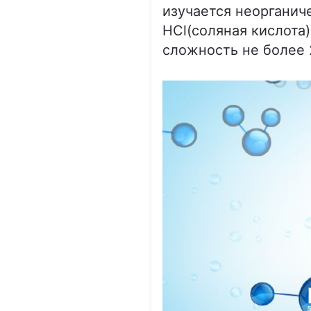
изучается неорганиче
HCl(соляная кислота
сложность не более 2