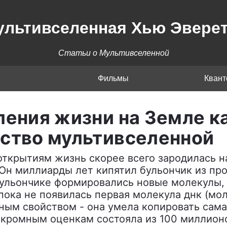
ультивселенная Хью Эверет
Статьи о Мультивселенной
Фильмы
Кван
ления жизни на Земле к
ство мультивселенной
ткрытиям жизнь скорее всего зародилась 
 Он миллиарды лет кипятил бульончик из пр
бульончике формировались новые молекулы, 
пока не появилась первая молекула днк (мо
ым свойством - она умела копировать сама с
кромным оценкам состояла из 100 миллионо