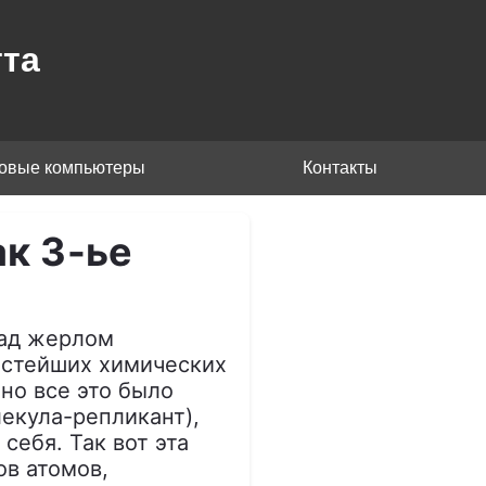
та
товые компьютеры
Контакты
ак 3-ье
над жерлом
остейших химических
но все это было
лекула-репликант),
ебя. Так вот эта
в атомов,