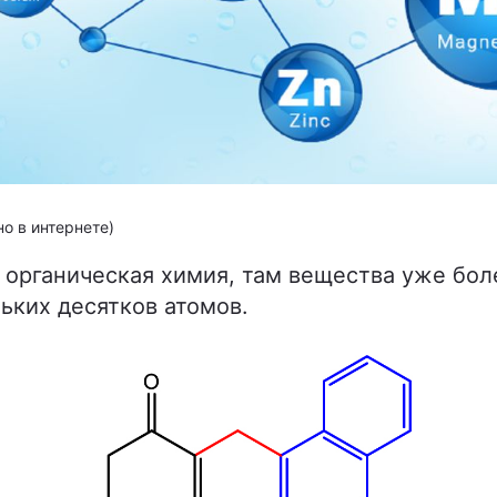
о в интернете)
я органическая химия, там вещества уже б
льких десятков атомов.