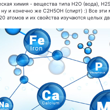
ская химия - вещества типа H2O (вода), H2
) ну и конечно же C2H5OH (спирт) :) Все эт
0 атомов и их свойства изучаются целых дв