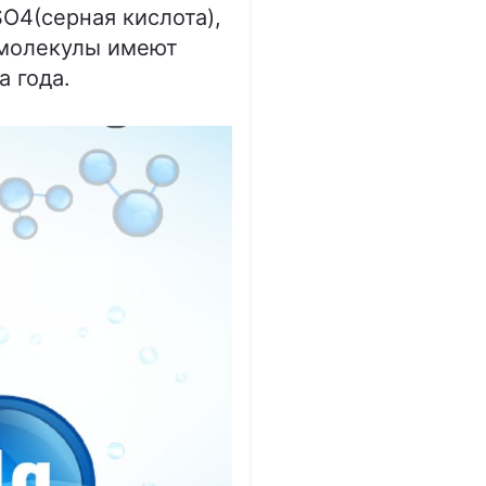
SO4(серная кислота),
и молекулы имеют
а года.