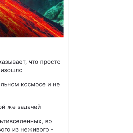
казывает, что просто
оизошло
альном космосе и не
ой же задачей
ьтивселенных, во
ого из неживого -