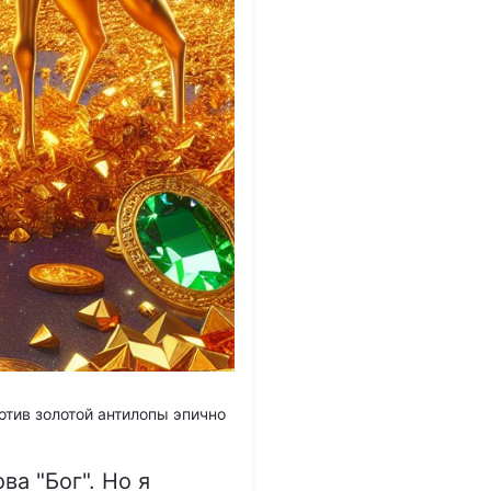
отив золотой антилопы эпично
ва "Бог". Но я