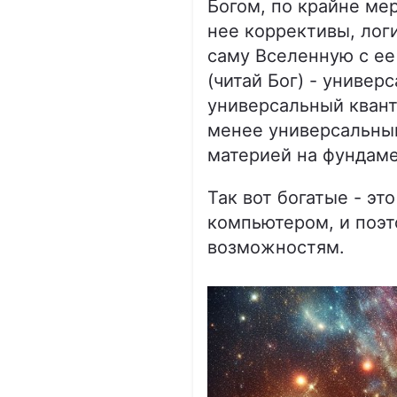
Богом, по крайне ме
нее коррективы, лог
саму Вселенную с е
(читай Бог) - универ
универсальный квант
менее универсальный
материей на фундаме
Так вот богатые - эт
компьютером, и поэт
возможностям.