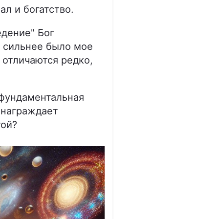
ал и богатство.
едение" Бог
 сильнее было мое
 отличаются редко,
а фундаментальная
н награждает
той?