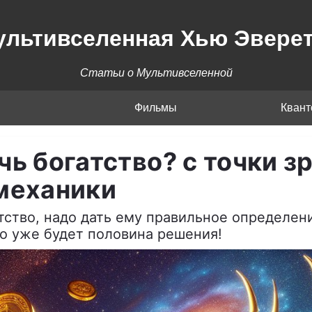
ультивселенная Хью Эверет
Статьи о Мультивселенной
Фильмы
Кван
чь богатство? с точки з
механики
тство, надо дать ему правильное определен
то уже будет половина решения!