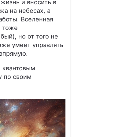
жизнь и вносить в
жа на небесах, а
аботы. Вселенная
е тоже
ый), но от того не
оже умеет управлять
напрямую.
м квантовым
у по своим