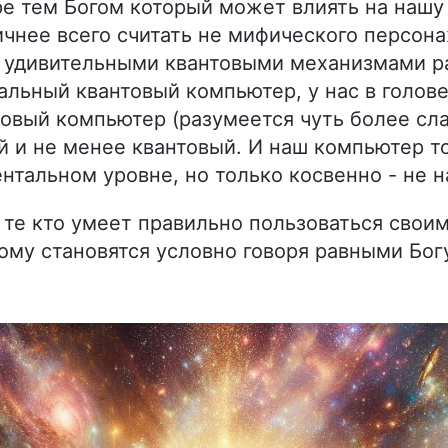
ре тем Богом который может влиять на нашу 
ичнее всего считать не мифического персона
е удивительными квантовыми механизмами р
сальный квантовый компьютер, у нас в голов
овый компьютер (разумеется чуть более слаб
 и не менее квантовый. И наш компьютер т
нтальном уровне, но только косвенно - не 
о те кто умеет правильно пользоваться свои
ому становятся условно говоря равными Бог