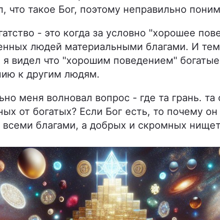
 что такое Бог, поэтому неправильно поним
гатство - это когда за условно "хорошее пов
енных людей материальными благами. И тем
а я видел что "хорошим поведением" богатые
ию к другим людям.
ьно меня волновал вопрос - где та грань. т
ых от богатых? Если Бог есть, то почему о
 всеми благами, а добрых и скромных нище